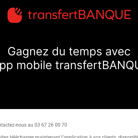
ntactez-nous au 03 67 26 00 70
aites télécharger maintenant l’application à vos clients, disponib