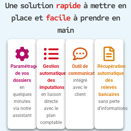
Une solution
rapide
à mettre en
place et
facile
à prendre en
main
Paramétrage
Gestion
Outil de
Récupération
de vos
automatique
communication
automatique
dossiers
des
intégré
des
en
imputations
avec le
relevés
quelques
en liaison
client
bancaires
minutes
directe
sans perte
via notre
avec le
d’informations
assistant
plan
comptable